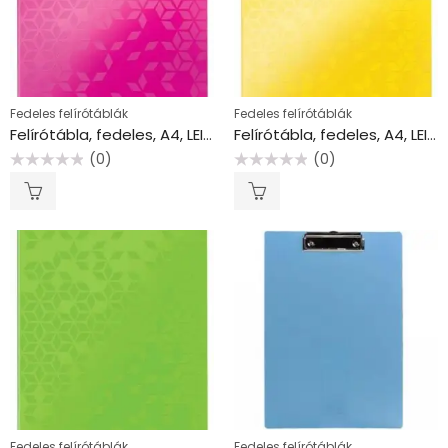
Fedeles felírótáblák
Fedeles felírótáblák
Felírótábla, fedeles, A4, LEITZ “Wow”, rózsaszín
Felírótábla, fedeles, A4, LEITZ “Wow”, sárga
(0)
(0)
Értékelés:
Értékelés:
0
0
/
/
5
5
Fedeles felírótáblák
Fedeles felírótáblák