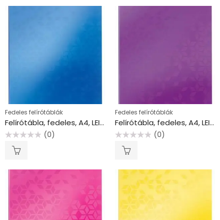
Fedeles felírótáblák
Fedeles felírótáblák
Felírótábla, fedeles, A4, LEITZ “Wow”, kék
Felírótábla, fedeles, A4, LEITZ “Wow”, lila
(0)
(0)
Értékelés:
Értékelés:
0
0
/
/
5
5