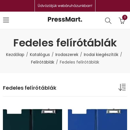
Üdvözöljük webáruházunkban!
0
Fedeles felírótáblák
Kezdőlap
Katalógus
Irodaszerek
Irodai kiegészítők
Felírótáblák
Fedeles felírótáblák
Fedeles felírótáblák