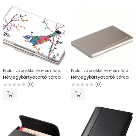
Exclusive bankkártya- és névjegykártyatartók
Exclusive bankkártya- és névjegykártyatartók
Névjegykártyatartó tárca, fém, 11 db-os, TROIKA “Birdie”
Névjegykártyatartó tárca, fém, 20 db-os, DURABLE, matt ezüst
(0)
(0)
Értékelés:
Értékelés:
0
0
/
/
5
5