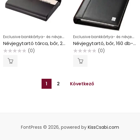
Exclusive bankkártya- és névjegykártyatartók
Exclusive bankkártya- és névjegykártyatartók
Névjegytartó tárca, bőr, 25 db-os, SIGEL “Torino”, fekete
Névjegytartó, bőr, 160 db-os, gyűrűs, SIGEL “Torino”, fekete
(0)
(0)
Értékelés:
Értékelés:
0
0
/
/
5
5
1
2
Következő
FontPress © 2026, powered by
KissCsabi.com