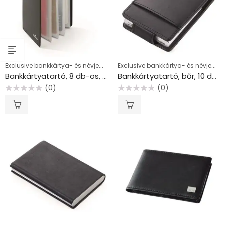
Exclusive bankkártya- és névjegykártyatartók
Exclusive bankkártya- és névjegykártyatartók
Bankkártyatartó, 8 db-os, RFID védelemmel, DURABLE, fekete
Bankkártyatartó, bőr, 10 db-os, RFID védelemmel, TROIKA, fekete
(0)
(0)
Értékelés:
Értékelés:
0
0
/
/
5
5