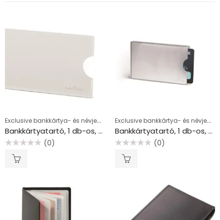
Exclusive bankkártya- és névjegykártyatartók
Exclusive bankkártya- és névjegykártyatartók
Bankkártyatartó, 1 db-os, RFID védelemmel, DURABLE, áttetsző
Bankkártyatartó, 1 db-os, RFID védelemmel, DURABLE, ezüst
(0)
(0)
Értékelés:
Értékelés:
0
0
/
/
5
5