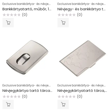
Exclusive bankkártya- és névjegykártyatartók
Exclusive bankkártya- és névjegykártyatartók
Bankkártyatartó, műbőr, 10 db-os, RFID védelemmel, TROIKA, fekete
Névjegy- és bankkártya tartó, bőr, 40 db-os, SIGEL “Torino”, fekete
(0)
(0)
Értékelés:
Értékelés:
0
0
/
/
5
5
Exclusive bankkártya- és névjegykártyatartók
Exclusive bankkártya- és névjegykártyatartók
Névjegykártya tartó tárca, fém, 12 db-os, TROIKA “Slide”
Névjegykártyatartó tárca, fém, 10 db-os, TROIKA “World Map”
(0)
(0)
Értékelés:
Értékelés:
0
0
/
/
5
5