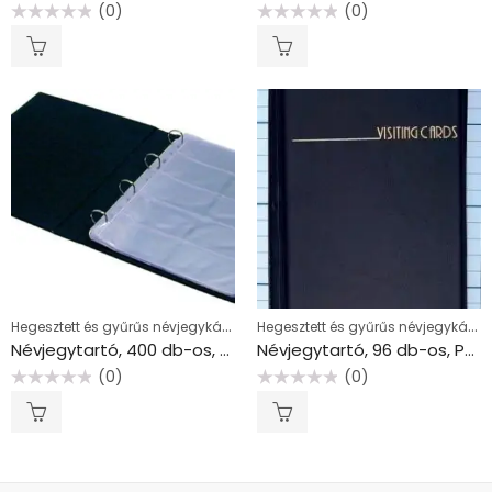
(0)
(0)
Értékelés:
Értékelés:
0
0
/
/
5
5
Hegesztett és gyűrűs névjegykártyatartók
Hegesztett és gyűrűs névjegykártyatartók
Névjegytartó, 400 db-os, gyűrűs, PANTAPLAST, fekete
Névjegytartó, 96 db-os, PANTAPLAST, fekete
(0)
(0)
Értékelés:
Értékelés:
0
0
/
/
5
5