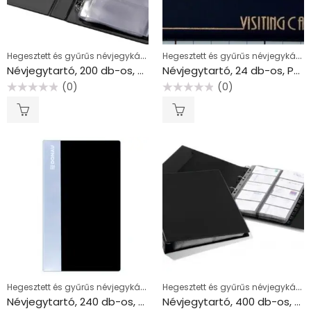
Hegesztett és gyűrűs névjegykártyatartók
Hegesztett és gyűrűs névjegykártyatartók
Névjegytartó, 200 db-os, gyűrűs, PANTAPLAST, fekete
Névjegytartó, 24 db-os, PANTAPLAST, fekete
(0)
(0)
Értékelés:
Értékelés:
0
0
/
/
5
5
Hegesztett és gyűrűs névjegykártyatartók
Hegesztett és gyűrűs névjegykártyatartók
Névjegytartó, 240 db-os, DONAU, fekete
Névjegytartó, 400 db-os, gyűrűs, DURABLE “VISIFIX® Economy”, fekete