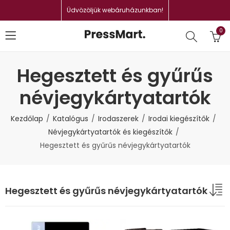
Üdvözöljük webáruházunkban!
0
Hegesztett és gyűrűs
névjegykártyatartók
Kezdőlap
Katalógus
Irodaszerek
Irodai kiegészítők
Névjegykártyatartók és kiegészítők
Hegesztett és gyűrűs névjegykártyatartók
Hegesztett és gyűrűs névjegykártyatartók