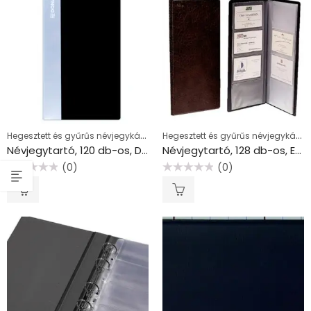
Hegesztett és gyűrűs névjegykártyatartók
Hegesztett és gyűrűs névjegykártyatartók
Névjegytartó, 120 db-os, DONAU, fekete
Névjegytartó, 128 db-os, ESSELTE “Standard”, fekete
(0)
(0)
Értékelés:
Értékelés:
0
0
/
/
5
5