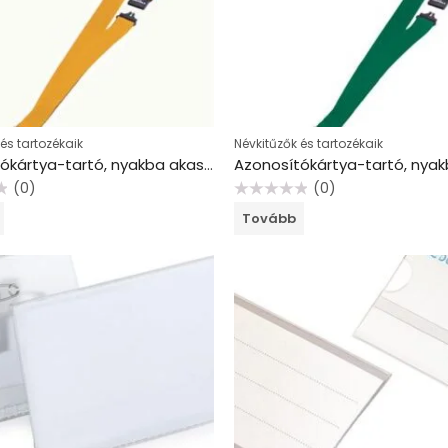
és tartozékaik
Névkitűzők és tartozékaik
Azonosítókártya-tartó, nyakba akasztható, biztonsági csattal, DURABLE, sárga
(0)
(0)
Értékelés:
Tovább
0
/
5