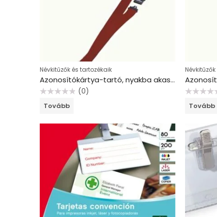
Névkitűzők és tartozékaik
Névkitűzők 
Azonosítókártya-tartó, nyakba akasztható, biztonsági csattal, DURABLE, piros
(0)
Értékelés:
Értékelés:
Tovább
Tovább
0
0
/
/
5
5