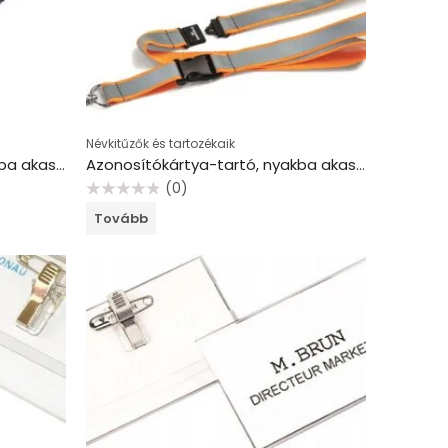
Névkitűzők és tartozékaik
Azonosítókártya-tartó, nyakba akasztható, biztonsági csattal, DURABLE, zöld
Azonosítókártya-tartó, nyakba akasztható, biztonsági csattal, fényvisszaverő, DURABLE
(0)
Értékelés:
Tovább
0
/
5