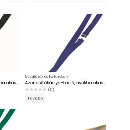
Névkitűzők és tartozékaik
Azonosítókártya-tartó, nyakba akasztható, biztonsági csattal, DURABLE, fekete
Azonosítókártya-tartó, nyakba akasztható, biztonsági csattal, DURABLE, kék
(0)
Értékelés:
Tovább
0
/
5