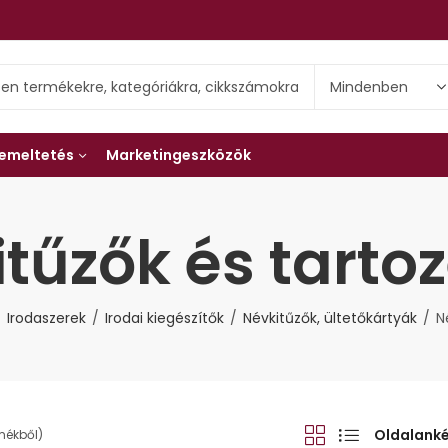
emeltetés
Marketingeszközök
tűzők és tarto
Irodaszerek
Irodai kiegészítők
Névkitűzők, ültetőkártyák
N
Oldalank
rmékből)