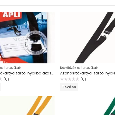
és tartozékaik
Névkitűzők és tartozékaik
Azonosítókártya tartó, nyakba akasztható, biztonsági csattal, 90×56 mm, APLI
(0)
(0)
Értékelés:
Tovább
0
/
5