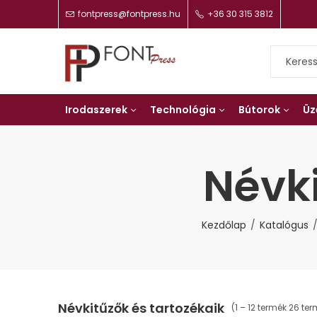
fontpress@fontpress.hu
+36 30 315 3812
Irodaszerek
Technológia
Bútorok
Üz
Névki
Kezdőlap
Katalógus
Névkitűzők és tartozékaik
(1 – 12 termék 26 te