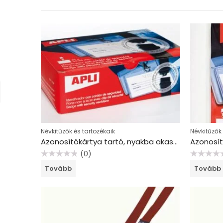
Névkitűzők és tartozékaik
Névkitűzők 
Azonosítókártya tartó, nyakba akasztható, biztonsági csattal, 90×56 mm, APLI
(0)
Értékelés:
Értékelés:
Tovább
Tovább
0
0
/
/
5
5