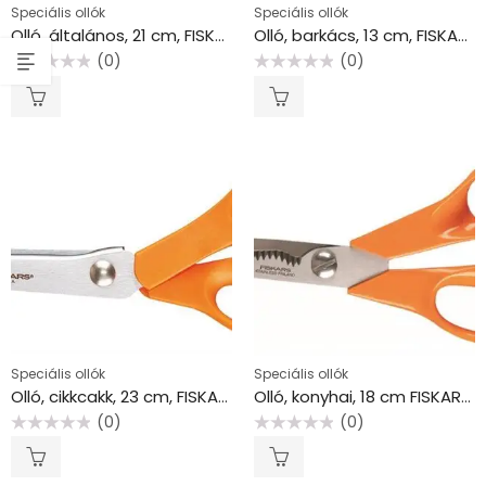
Speciális ollók
Speciális ollók
Olló, általános, 21 cm, FISKARS “Amplify”
Olló, barkács, 13 cm, FISKARS “Classic”, narancssárga
(0)
(0)
Értékelés:
Értékelés:
0
0
/
/
5
5
Speciális ollók
Speciális ollók
Olló, cikkcakk, 23 cm, FISKARS “Classic”, narancssárga
Olló, konyhai, 18 cm FISKARS “Classic”, narancssárga
(0)
(0)
Értékelés:
Értékelés:
0
0
/
/
5
5