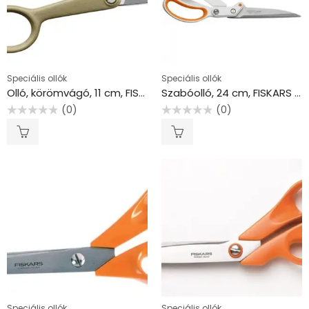
Speciális ollók
Speciális ollók
Olló, körömvágó, 11 cm, FISKARS “ReNew”, natúr
Szabóolló, 24 cm, FISKARS “Amplify”, fehér
(0)
(0)
Értékelés:
Értékelés:
0
0
/
/
5
5
Speciális ollók
Speciális ollók