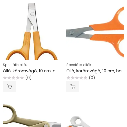
Speciális ollók
Speciális ollók
Olló, körömvágó, 10 cm, egyenes, FISKARS “Classic”, narancssárga
Olló, körömvágó, 10 cm, hajlított, FISKARS “Classic”, narancssárga
(0)
(0)
Értékelés:
Értékelés:
0
0
/
/
5
5