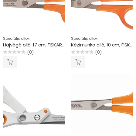
Speciális ollók
Speciális ollók
Hajvágó olló, 17 cm, FISKARS “Classic”, narancssárga
Kézimunka olló, 10 cm, FISKARS “Classic”, narancssárga
(0)
(0)
Értékelés:
Értékelés:
0
0
/
/
5
5