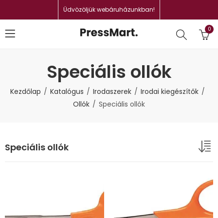
Üdvözöljük webáruházunkban!
0
Speciális ollók
Kezdőlap
Katalógus
Irodaszerek
Irodai kiegészítők
Ollók
Speciális ollók
Speciális ollók