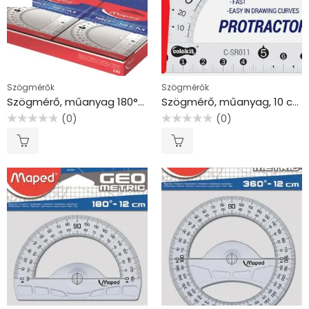
Szögmérők
Szögmérők
Szögmérő, műanyag 180°-os kínáló dobozos MAPED “Essentials”
Szögmérő, műanyag, 10 cm, 180°-os, COLOKIT “C-SR011”
(0)
(0)
Értékelés:
Értékelés:
0
0
/
/
5
5