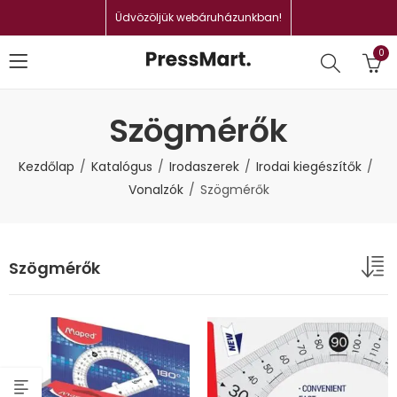
Üdvözöljük webáruházunkban!
0
Szögmérők
Kezdőlap
Katalógus
Irodaszerek
Irodai kiegészítők
Vonalzók
Szögmérők
Szögmérők