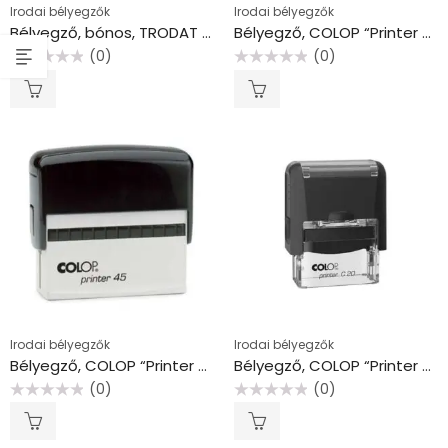
Irodai bélyegzők
Irodai bélyegzők
Bélyegző, bónos, TRODAT “Printy 4913”, piros ház, fekete párnával
Bélyegző, COLOP “Printer 25”, kék párnával
(0)
(0)
Értékelés:
Értékelés:
0
0
/
/
5
5
Irodai bélyegzők
Irodai bélyegzők
Bélyegző, COLOP “Printer 45”, fekete párnával
Bélyegző, COLOP “Printer C 20”
(0)
(0)
Értékelés:
Értékelés:
0
0
/
/
5
5