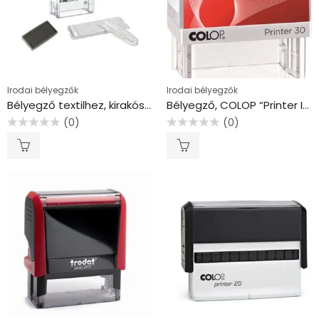
Irodai bélyegzők
Irodai bélyegzők
Bélyegző textilhez, kirakós, COLOP “Printer IQ 20”
Bélyegző, COLOP “Printer IQ 30” fehér ház – fekete párnával
(0)
(0)
Értékelés:
Értékelés:
0
0
/
/
5
5