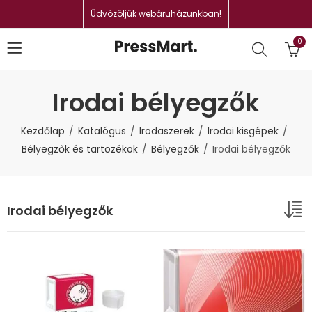
Üdvözöljük webáruházunkban!
0
Irodai bélyegzők
Kezdőlap
Katalógus
Irodaszerek
Irodai kisgépek
Bélyegzők és tartozékok
Bélyegzők
Irodai bélyegzők
Irodai bélyegzők