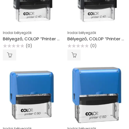
Irodai bélyegzők
Irodai bélyegzők
Bélyegző, COLOP “Printer C 40”, fekete cserepárnával
Bélyegző, COLOP “Printer C 40”, kék cserepárnával
(0)
(0)
Értékelés:
Értékelés:
0
0
/
/
5
5
Irodai bélyegzők
Irodai bélyegzők