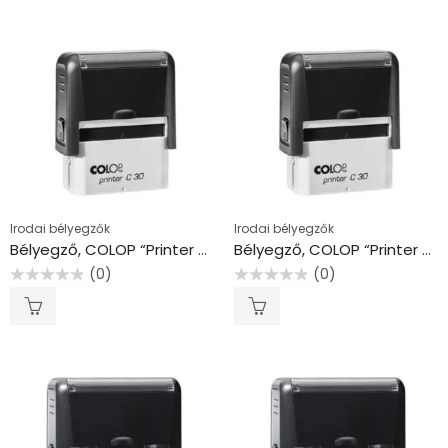
Irodai bélyegzők
Irodai bélyegzők
Bélyegző, COLOP “Printer C 30”
Bélyegző, COLOP “Printer C 30”, kék cserepárnával
(0)
(0)
Értékelés:
Értékelés:
0
0
/
/
5
5