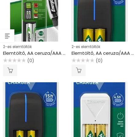
2-es elemtöltők
2-es elemtöltők
Elemtöltő, AA ceruza/AAA mikro, 2x2000mAh, ENERGIZER “Mini”
Elemtöltő, AA ceruza/AAA mikro, 2×2100 mAh AA, VARTA “Mini”
(0)
(0)
Értékelés:
Értékelés:
0
0
/
/
5
5