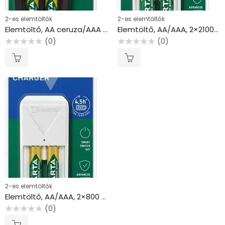
2-es elemtöltők
2-es elemtöltők
Elemtöltő, AA ceruza/AAA mikro, 2×800 mAh AAA, VARTA “Mini”
Elemtöltő, AA/AAA, 2×2100 mAh AA, VARTA “Mini”
(0)
(0)
Értékelés:
Értékelés:
0
0
/
/
5
5
2-es elemtöltők
Elemtöltő, AA/AAA, 2×800 mAh AAA, VARTA “Mini”
(0)
Értékelés:
0