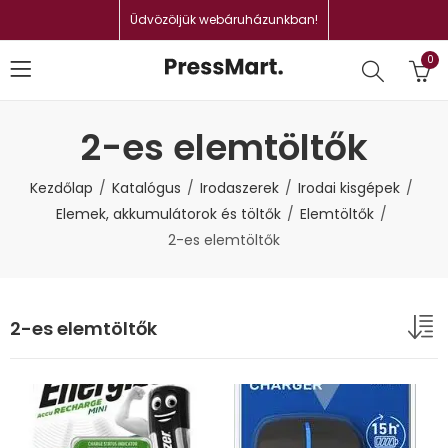
Üdvözöljük webáruházunkban!
0
2-es elemtöltők
Kezdőlap
Katalógus
Irodaszerek
Irodai kisgépek
Elemek, akkumulátorok és töltők
Elemtöltők
2-es elemtöltők
2-es elemtöltők