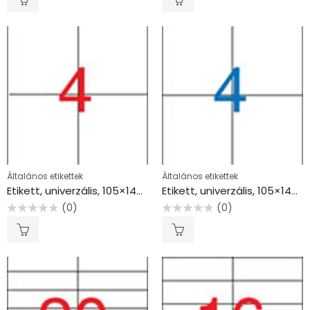
/
/
5
5
Általános etikettek
Általános etikettek
Etikett, univerzális, 105×148 mm, APLI, 400 etikett/csomag
Etikett, univerzális, 105×148 mm, VICTORIA PAPER, 400 etikett/csomag
(0)
(0)
Értékelés:
Értékelés:
0
0
/
/
5
5