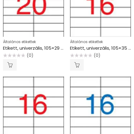
Általános etikettek
Általános etikettek
Etikett, univerzális, 105×29 mm, APLI, 2000 etikett/csomag
Etikett, univerzális, 105×35 mm, APLI, 1600 etikett/csomag
(0)
(0)
Értékelés:
Értékelés:
0
0
/
/
5
5