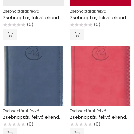
Zsebnaptárak fekvő
Zsebnaptárak fekvő
Zsebnaptár, fekvő elrendezésű, DAYLINER, “Colors Astro Cat”
Zsebnaptár, fekvő elrendezésű, DAYLINER, “Pannon”, piros
(0)
(0)
Értékelés:
Értékelés:
0
0
/
/
5
5
Zsebnaptárak fekvő
Zsebnaptárak fekvő
Zsebnaptár, fekvő elrendezésű, TOPTIMER, “Ace”, kék
Zsebnaptár, fekvő elrendezésű, TOPTIMER, “Ace”, korallpiros
(0)
(0)
Értékelés:
Értékelés:
0
0