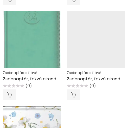
/
/
5
5
Zsebnaptárak fekvő
Zsebnaptárak fekvő
Zsebnaptár, fekvő elrendezésű, TOPTIMER, “Ace”, menta
Zsebnaptár, fekvő elrendezésű, TOPTIMER, “Joy”, mező
(0)
(0)
Értékelés:
Értékelés:
0
0
/
/
5
5