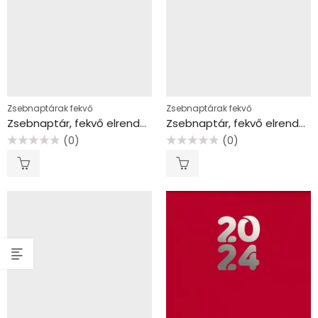
Zsebnaptárak fekvő
Zsebnaptárak fekvő
Zsebnaptár, fekvő elrendezésű, DAYLINER “Colors Happynest”, kalóz kék
Zsebnaptár, fekvő elrendezésű, DAYLINER “Colors Happynest”, narancs
(0)
(0)
Értékelés:
Értékelés:
0
0
/
/
5
5