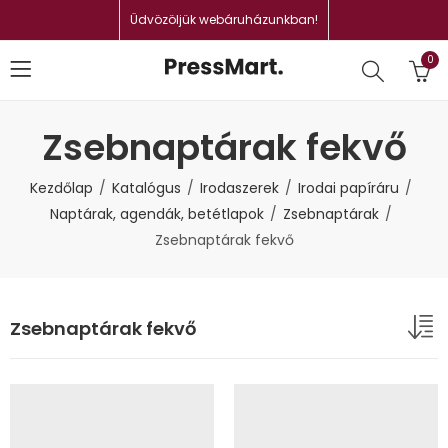
Üdvözöljük webáruházunkban!
0
Zsebnaptárak fekvő
Kezdőlap
Katalógus
Irodaszerek
Irodai papíráru
Naptárak, agendák, betétlapok
Zsebnaptárak
Zsebnaptárak fekvő
Zsebnaptárak fekvő