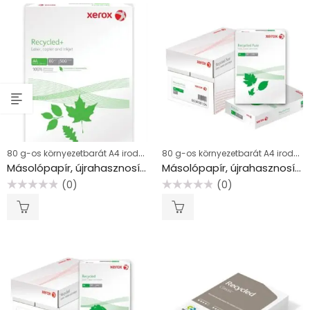
80 g-os környezetbarát A4 irodai papírok
80 g-os környezetbarát A4 irodai papírok
Másolópapír, újrahasznosított, A4, 80 g, XEROX “Recycled Plus”
Másolópapír, újrahasznosított, A4, 80 g, XEROX “Recycled Pure”
(0)
(0)
Értékelés:
Értékelés:
0
0
/
/
5
5