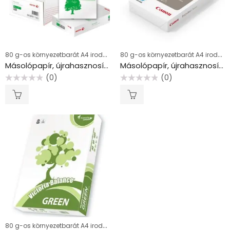
80 g-os környezetbarát A4 irodai papírok
80 g-os környezetbarát A4 irodai papírok
Másolópapír, újrahasznosított, A4, 80 g, XEROX “Recycled”
Másolópapír, újrahasznosított, A4, 80 g, CANON “Recycled Classic”
(0)
(0)
Értékelés:
Értékelés:
0
0
/
/
5
5
80 g-os környezetbarát A4 irodai papírok