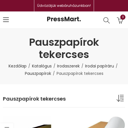
Üdvözöljük webáruházunkban!
0
Pauszpapírok
tekercses
Kezdőlap
Katalógus
Irodaszerek
Irodai papíráru
Pauszpapírok
Pauszpapírok tekercses
Pauszpapírok tekercses