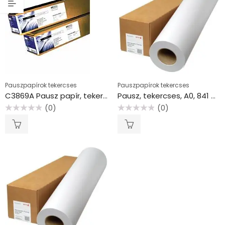
Pauszpapírok tekercses
Pauszpapírok tekercses
C3869A Pausz papír, tekercses, 610 mm x 45,7 m, 90 g, HP
Pausz, tekercses, A0, 841 mm x 170 m, 90 g, XEROX
(0)
(0)
Értékelés:
Értékelés:
0
0
/
/
5
5