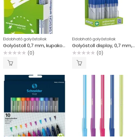
Eldobható golyóstollak
Eldobható golyóstollak
Golyóstoll 0,7 mm, kupakos, antibakteriális, ICO “Signetta”, kék
Golyóstoll display, 0,7 mm, kupakos, antibakteriális, ICO “Signetta”, kék
(0)
(0)
Értékelés:
Értékelés:
0
0
/
/
5
5