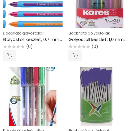
Eldobható golyóstollak
Eldobható golyóstollak
Golyóstoll készlet, 0,7 mm, kupakos, SCHNEIDER “Slider Memo XB”, vegyes színek
Golyóstoll készlet, 1,0 mm, kupakos, háromszögletű, KORES “K1-M”, vegyes
(0)
(0)
Értékelés:
Értékelés:
0
0
/
/
5
5
Eldobható golyóstollak
Eldobható golyóstollak