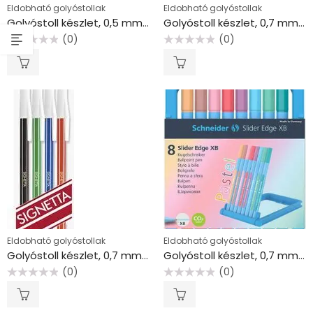
Eldobható golyóstollak
Eldobható golyóstollak
Golyóstoll készlet, 0,5 mm, kupakos, SCHNEIDER “Vizz”, vegyes színek
Golyóstoll készlet, 0,7 mm, kupakos, 5 különböző testszín, ICO “Signetta Mix”, kék
(0)
(0)
Értékelés:
Értékelés:
0
0
/
/
5
5
Eldobható golyóstollak
Eldobható golyóstollak
Golyóstoll készlet, 0,7 mm, kupakos, ICO “Signetta”, 4 különböző szín
Golyóstoll készlet, 0,7 mm, kupakos, SCHNEIDER “Slider Edge XB Pastel”, 8 különböző pasztell szín
(0)
(0)
Értékelés:
Értékelés:
0
0
/
/
5
5