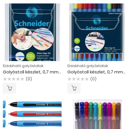
Eldobható golyóstollak
Eldobható golyóstollak
Golyóstoll készlet, 0,7 mm, kupakos, SCHNEIDER “Slider Edge XB”, vegyes színek
Golyóstoll készlet, 0,7 mm, kupakos, SCHNEIDER “Slider Edge XB”, vegyes színek
(0)
(0)
Értékelés:
Értékelés:
0
0
/
/
5
5