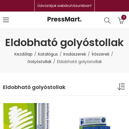
Üdvözöljük webáruházunkban!
0
Eldobható golyóstollak
Kezdőlap
Katalógus
Irodaszerek
Írószerek
Golyóstollak
Eldobható golyóstollak
Eldobható golyóstollak