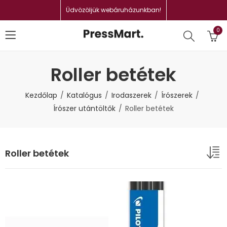
Üdvözöljük webáruházunkban!
0
Roller betétek
Kezdőlap
Katalógus
Irodaszerek
Írószerek
Írószer utántöltők
Roller betétek
Roller betétek