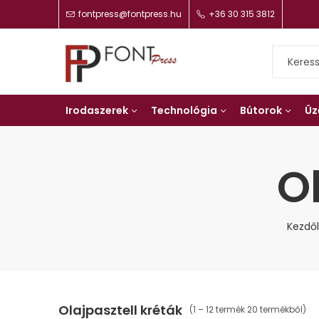
fontpress@fontpress.hu
+36 30 315 3812
Irodaszerek
Technológia
Bútorok
Üz
O
Kezdő
Olajpasztell kréták
(1 – 12 termék 20 termékből)