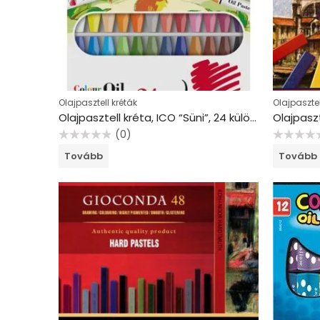
Olajpasztell kréták
Olajpasztel
Olajpasztell kréta, ICO “Süni”, 24 különböző szín
(0)
Értékelés:
Értékelés:
Tovább
Tovább
0
0
/
/
5
5