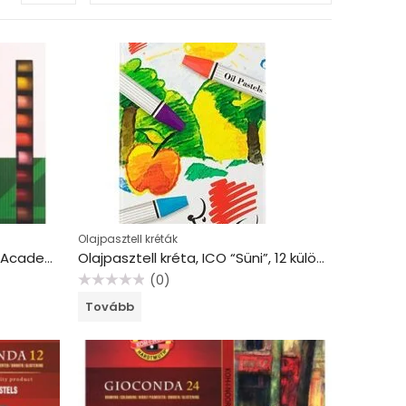
Olajpasztell kréták
Olajpasztell kréta, DERWENT “Academy”, 24 különböző szín
Olajpasztell kréta, ICO “Süni”, 12 különböző szín
(0)
Értékelés:
Tovább
0
/
5