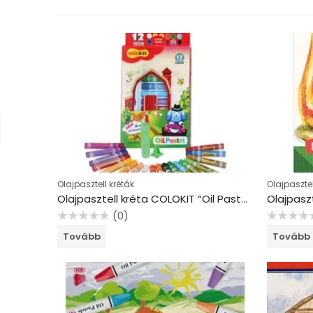
Olajpasztell kréták
Olajpasztel
Olajpasztell kréta COLOKIT “Oil Pastel”, 12 különböző szín
(0)
Értékelés:
Értékelés:
Tovább
Tovább
0
0
/
/
5
5