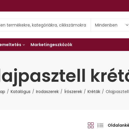
emeltetés
Marketingeszközök
lajpasztell krét
lap
Katalógus
Irodaszerek
Írószerek
Kréták
Olajpasztell
Oldalank