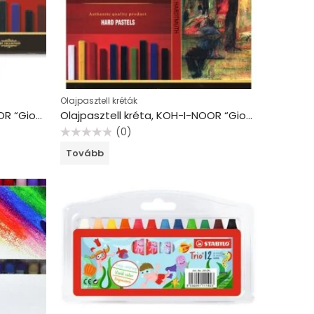
Olajpasztell kréták
Olajpasztell kréta, KOH-I-NOOR “Gioconda 8112/6”, 12 különböző szín
Olajpasztell kréta, KOH-I-NOOR “Gioconda 8114/24”, 24 különböző szín
(0)
Értékelés:
Tovább
0
/
5