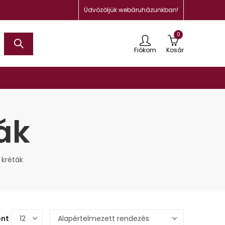
Üdvözöljük webáruházunkban!
0
Fiókom
Kosár
ák
 kréták
ént