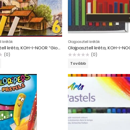
l kréták
Olajpasztell kréták
Olajpasztell kréta, KOH-I-NOOR “Gioconda 8111/6”, 6 különböző szín
(0)
(0)
Értékelés:
Tovább
0
/
5