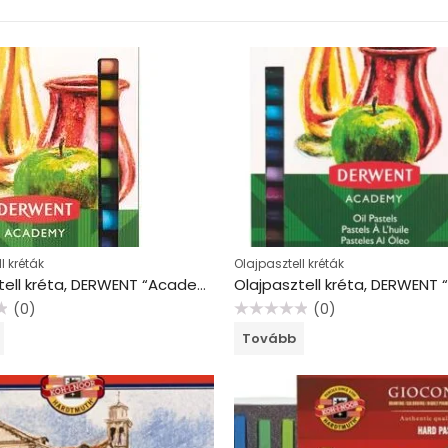
l kréták
Olajpasztell kréták
Olajpasztell kréta, DERWENT “Academy”, 12 különböző szín
(0)
(0)
Értékelés:
Tovább
0
/
5