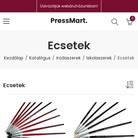
Üdvözöljük webáruházunkban!
0
Ecsetek
Kezdőlap
Katalógus
Irodaszerek
Iskolaszerek
Ecsetek
Ecsetek