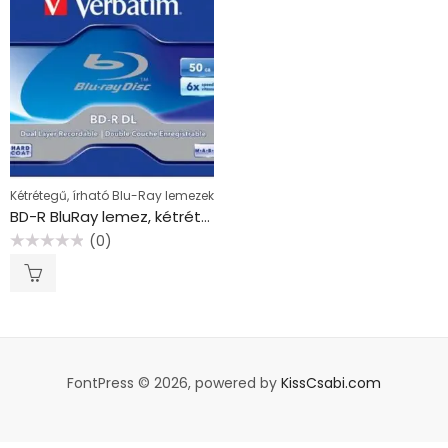
Kétrétegű, írható Blu-Ray lemezek
BD-R BluRay lemez, kétrétegű, 50GB, 6x, 1 db, normál tok, VERBATIM
(0)
Értékelés:
0
/
5
FontPress © 2026, powered by
KissCsabi.com