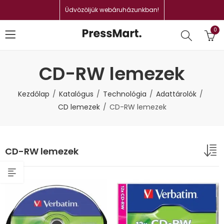
Üdvözöljük webáruházunkban!
0
CD-RW lemezek
Kezdőlap
Katalógus
Technológia
Adattárolók
CD lemezek
CD-RW lemezek
CD-RW lemezek