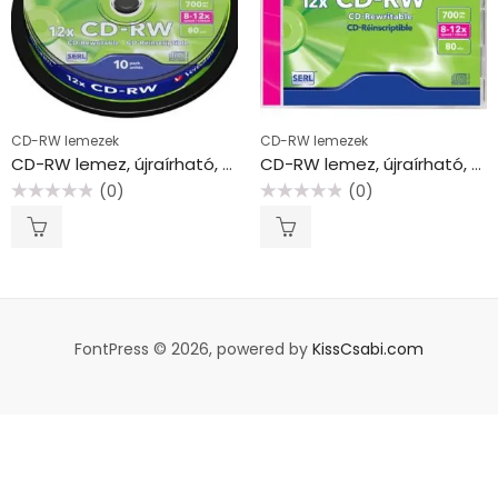
CD-RW lemezek
CD-RW lemezek
CD-RW lemez, újraírható, SERL, 700MB, 8-10x, 10 db, hengeren VERBATIM
CD-RW lemez, újraírható, SERL, 700MB, 8-12x, 1 db, normál tok, VERBATIM
(0)
(0)
Értékelés:
Értékelés:
0
0
/
/
5
5
FontPress © 2026, powered by
KissCsabi.com