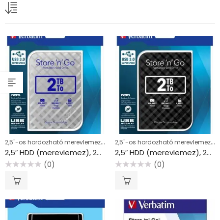
2,5"-os hordozható merevlemezek (HDD) 2 TB
2,5"-os hordozható merevlemezek (HDD) 2 TB
2,5″ HDD (merevlemez), 2TB, USB 3.0, VERBATIM “Store n Go”, ezüst
2,5″ HDD (merevlemez), 2TB, USB 3.0, VERBATIM “Store n Go”, fekete
(0)
(0)
Értékelés:
Értékelés:
0
0
/
/
5
5