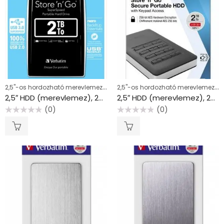
2,5"-os hordozható merevlemezek (HDD) 2 TB
2,5"-os hordozható merevlemezek (HDD) 2 TB
2,5″ HDD (merevlemez), 2TB, USB 3.0, VERBATIM, fekete
2,5″ HDD (merevlemez), 2TB, USB 3.1, jelszavas titkosítás, VERBATIM “Secure Portable”, fekete
(0)
(0)
Értékelés:
Értékelés:
0
0
/
/
5
5