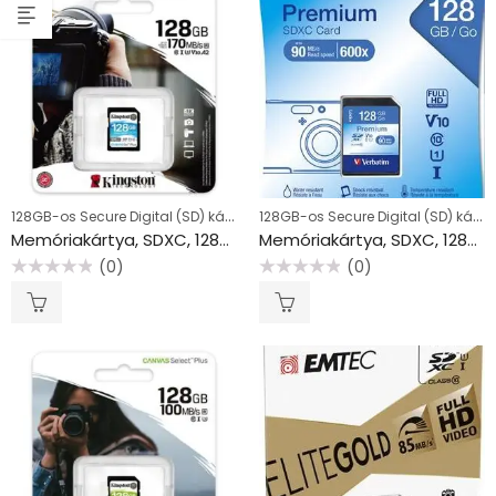
128GB-os Secure Digital (SD) kártyák
128GB-os Secure Digital (SD) kártyák
Memóriakártya, SDXC, 128GB, C10/UHS-I/U3/V30, KINGSTON “Canvas Go! Plus”
Memóriakártya, SDXC, 128GB, CL10/U1, 90/10 MB/s, VERBATIM “Premium”
(0)
(0)
Értékelés:
Értékelés:
0
0
/
/
5
5