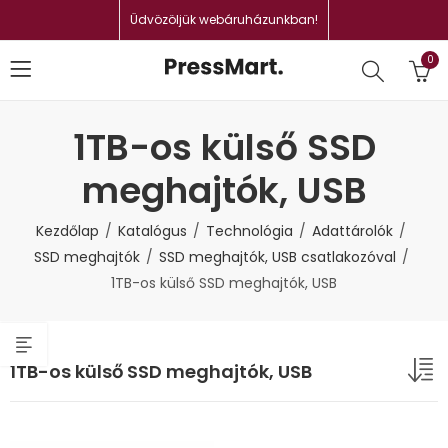
Üdvözöljük webáruházunkban!
0
1TB-os külső SSD
meghajtók, USB
Kezdőlap
Katalógus
Technológia
Adattárolók
SSD meghajtók
SSD meghajtók, USB csatlakozóval
1TB-os külső SSD meghajtók, USB
1TB-os külső SSD meghajtók, USB