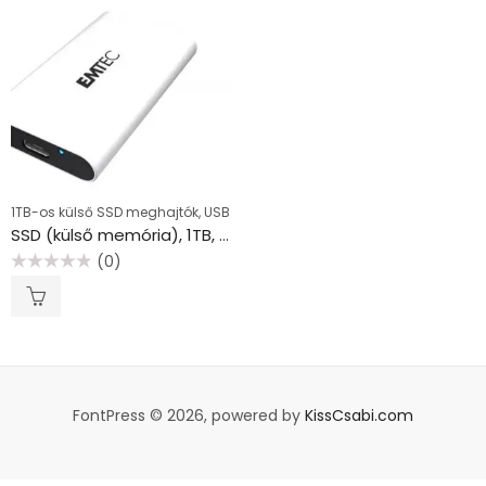
1TB-os külső SSD meghajtók, USB
SSD (külső memória), 1TB, USB 3.2, EMTEC “X210G Gaming”
(0)
Értékelés:
0
/
5
FontPress © 2026, powered by
KissCsabi.com