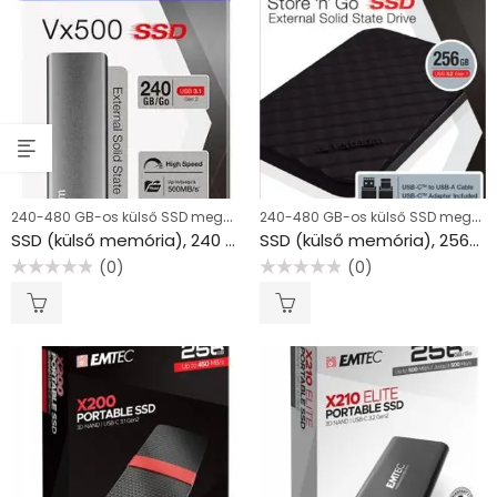
240-480 GB-os külső SSD meghajtók, USB
240-480 GB-os külső SSD meghajtók, USB
SSD (külső memória), 240 GB, USB 3.1, VERBATIM “Vx500”, szürke
SSD (külső memória), 256GB, USB 3.2 VERBATIM “Store n Go”, fekete
(0)
(0)
Értékelés:
Értékelés:
0
0
/
/
5
5