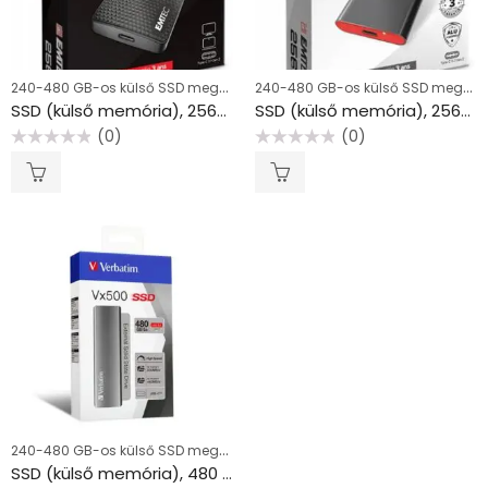
240-480 GB-os külső SSD meghajtók, USB
240-480 GB-os külső SSD meghajtók, USB
SSD (külső memória), 256GB, USB 3.2, 420/450 MB/s, EMTEC “X200”
SSD (külső memória), 256GB, USB 3.2, 500/500 MB/s, EMTEC “X210”
(0)
(0)
Értékelés:
Értékelés:
0
0
/
/
5
5
240-480 GB-os külső SSD meghajtók, USB
SSD (külső memória), 480 GB, USB 3.1, VERBATIM “Vx500”, szürke