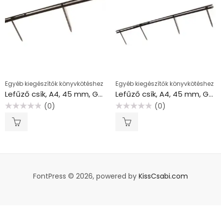
Egyéb kiegészítők könyvkötéshez
Egyéb kiegészítők könyvkötéshez
Lefűző csík, A4, 45 mm, GBC “Velobind”, fehér
Lefűző csík, A4, 45 mm, GBC “Velobind”, fekete
(0)
(0)
Értékelés:
Értékelés:
0
0
/
/
5
5
FontPress © 2026, powered by
KissCsabi.com