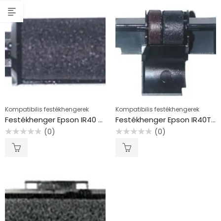
Kompatibilis festékhengerek
Kompatibilis festékhengerek
Festékhenger Epson IR40 számológéphez, VICTORIA TECHNOLOGY GR 744, fekete
Festékhenger Epson IR40T számológéphez, VICTORIA TECHNOLOGY GR 745, piros-fekete
(0)
(0)
Értékelés:
Értékelés:
0
0
/
/
5
5