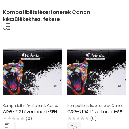
Kompatibilis lézertonerek Canon
készülékekhez, fekete
Kompatibilis lézertonerek Canon készülékekhez, fekete
Kompatibilis lézertonerek Canon készülékekhez, fekete
CRG-712 Lézertoner i-SENSYS LBP 3010, 3100 nyomtatókhoz, VICTORIA TECHNOLOGY, fekete, 1,5k
CRG-719A Lézertoner i-SENSYS LBP6300DN, 6650DN nyomtatókhoz, VICTORIA TECHNOLOGY, fekete, 2,1k
(0)
(0)
Értékelés:
Értékelés:
0
0