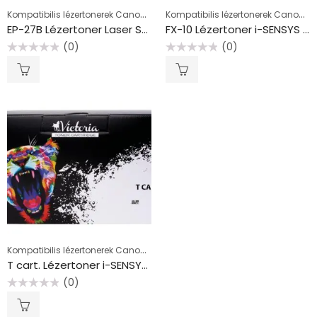
Kompatibilis lézertonerek Canon készülékekhez, fekete
Kompatibilis lézertonerek Canon készülékekhez, fekete
EP-27B Lézertoner Laser Shot LBP 3200, MF3110, 3220 nyomtatókhoz, VICTORIA TECHNOLOGY, fekete, 2,5k
FX-10 Lézertoner i-SENSYS MF4010, 4120, 4140 nyomtatókhoz, VICTORIA TECHNOLOGY, fekete, 2k
(0)
(0)
Értékelés:
Értékelés:
0
0
/
/
5
5
Kompatibilis lézertonerek Canon készülékekhez, fekete
T cart. Lézertoner i-SENSYS Fax L380S, Fax L400 nyomtatókhoz, VICTORIA TECHNOLOGY, fekete, 3,5k
(0)
Értékelés:
0
/