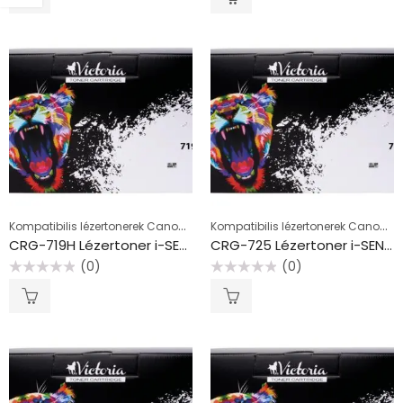
/
/
5
5
Kompatibilis lézertonerek Canon készülékekhez, fekete
Kompatibilis lézertonerek Canon készülékekhez, fekete
CRG-719H Lézertoner i-SENSYS LBP6300DN, 6650DN nyomtatókhoz, VICTORIA TECHNOLOGY, fekete, 6,4k
CRG-725 Lézertoner i-SENSYS LBP 6000 nyomtatóhoz, VICTORIA TECHNOLOGY, fekete, 1,6k
(0)
(0)
Értékelés:
Értékelés:
0
0
/
/
5
5