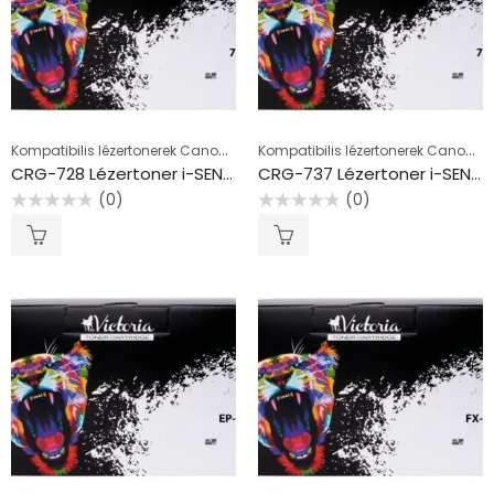
Kompatibilis lézertonerek Canon készülékekhez, fekete
Kompatibilis lézertonerek Canon készülékekhez, fekete
CRG-728 Lézertoner i-SENSYS MF4410, 4430, 4450 nyomtatókhoz, VICTORIA TECHNOLOGY, fekete, 2,1k
CRG-737 Lézertoner i-SENSYS MF229DW nyomtatókhoz, VICTORIA TECHNOLOGY, fekete, 2,4k
(0)
(0)
Értékelés:
Értékelés:
0
0
/
/
5
5