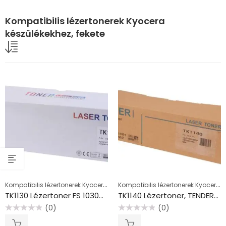
Kompatibilis lézertonerek Kyocera
készülékekhez, fekete
Kompatibilis lézertonerek Kyocera készülékekhez, fekete
Kompatibilis lézertonerek Kyocera készülékekhez, fekete
TK1130 Lézertoner FS 1030mfp, 11130mfp nyomtatókhoz, TENDER, fekete, 3k
TK1140 Lézertoner, TENDER®, fekete, 7,2k
(0)
(0)
Értékelés:
Értékelés:
0
0