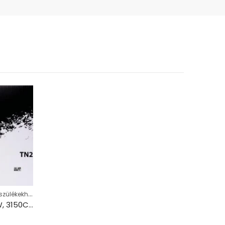
Kompatibilis lézertonerek Brother készülékekhez, színes
TN241Y Lézertoner HL 3140CW, 3150CDW, DCP 9020CDW nyomtatókhoz, VICTORIA TECHNOLOGY, sárga, 1,4k