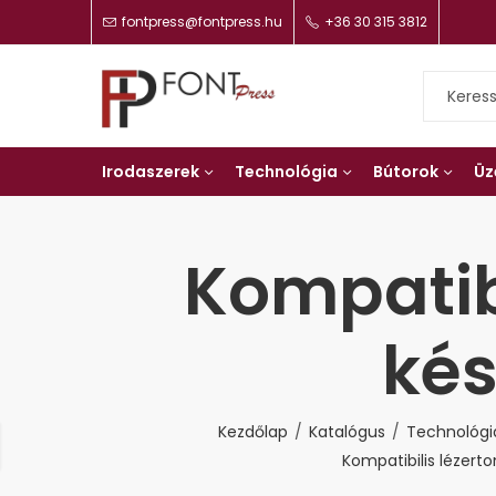
fontpress@fontpress.hu
+36 30 315 3812
Irodaszerek
Technológia
Bútorok
Üz
Kompatibi
kés
Kezdőlap
Katalógus
Technológi
Kompatibilis lézert