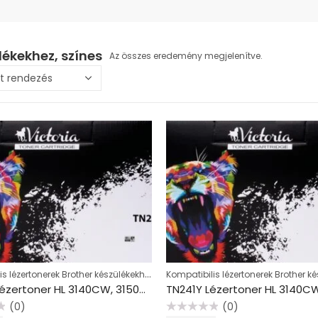
lékekhez, színes
Az összes eredemény megjelenítve.
Kompatibilis lézertonerek Brother készülékekhez, színes
TN241M Lézertoner HL 3140CW, 3150CDW, DCP 9020CDW nyomtatókhoz, VICTORIA TECHNOLOGY, magenta, 1,4k
(0)
(0)