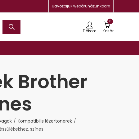
Üdvözöljük webáruházunkban!
0
Fiókom
Kosár
ek Brother
ínes
nyagok
Kompatibilis lézertonerek
készülékekhez, színes