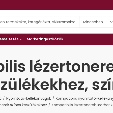
emeltetés
Marketingeszközök
lis lézertoner
zülékekhez, sz
a
Nyomtató-kellékanyagok
Kompatibilis nyomtató-kelléka
onerek színes készülékekhez
Kompatibilis lézertonerek Brother 