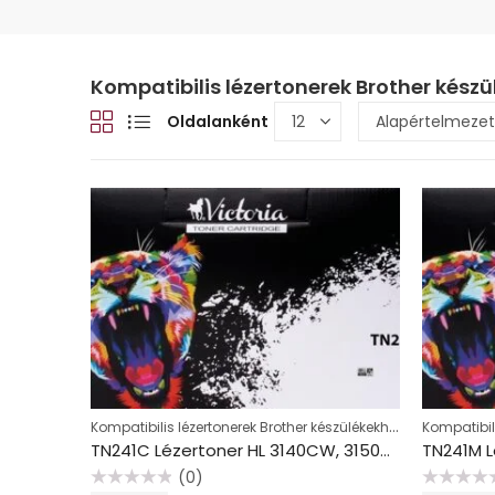
Kompatibilis lézertonerek Brother készü
Oldalanként
Kompatibilis lézertonerek Brother készülékekhez, színes
TN241C Lézertoner HL 3140CW, 3150CDW, DCP 9020CDW nyomtatókhoz, VICTORIA TECHNOLOGY, cián, 1,4k
(0)