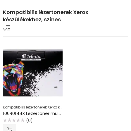
Kompatibilis lézertonerek Xerox
készülékekhez, színes
Kompatibilis lézertonerek Xerox készülékekhez, színes
106R0144X Lézertoner multipack Phaser 7500 nyomtatóhoz, VICTORIA TECHNOLOGY, b+c+m+y, 19,8k+3*17,8k
(0)
Értékelés:
0