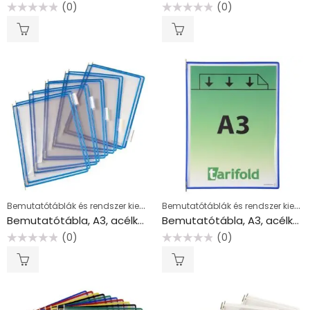
(0)
(0)
Értékelés:
Értékelés:
0
0
/
/
5
5
Bemutatótáblák és rendszer kiegészítők
Bemutatótáblák és rendszer kiegészítők
Bemutatótábla, A3, acélkeretes, álló, TARIFOLD, kék
Bemutatótábla, A3, acélkeretes, álló, TARIFOLD, kék
(0)
(0)
Értékelés:
Értékelés:
0
0
/
/
5
5