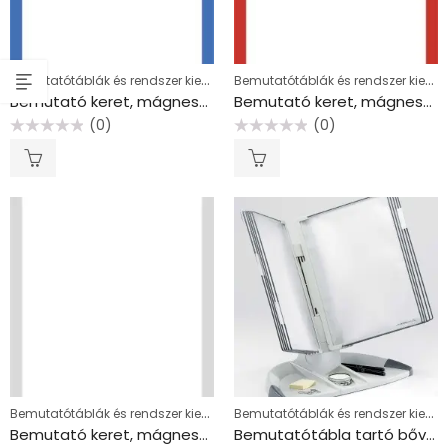
Bemutatótáblák és rendszer kiegészítők
Bemutatótáblák és rendszer kiegészítők
Bemutató keret, mágneses, A4, TARIFOLD “Magneto PRO”, kék
Bemutató keret, mágneses, A4, TARIFOLD “Magneto PRO”, piros
(0)
(0)
Értékelés:
Értékelés:
0
0
/
/
5
5
Bemutatótáblák és rendszer kiegészítők
Bemutatótáblák és rendszer kiegészítők
Bemutató keret, mágneses, A4, TARIFOLD “Magneto PRO”, szürke
Bemutatótábla tartó bővítő készlet, asztali, A4, 10 férőhelyes, TARIFOLD “T-office”, kék