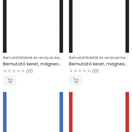
Bemutatótáblák és rendszer kiegészítők
Bemutatótáblák és rendszer kiegészítők
Bemutató keret, mágneses, A3, TARIFOLD “Magneto PRO”, fekete
Bemutató keret, mágneses, A4, TARIFOLD “Magneto PRO”, fekete
(0)
(0)
Értékelés:
Értékelés:
0
0
/
/
5
5