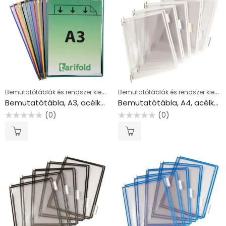
Bemutatótáblák és rendszer kiegészítők
Bemutatótáblák és rendszer kiegészítők
Bemutatótábla, A3, acélkeretes, álló, TARIFOLD, vegyes színek
Bemutatótábla, A4, acélkeretes, TARIFOLD, fehér
(0)
(0)
Értékelés:
Értékelés:
0
0
/
/
5
5