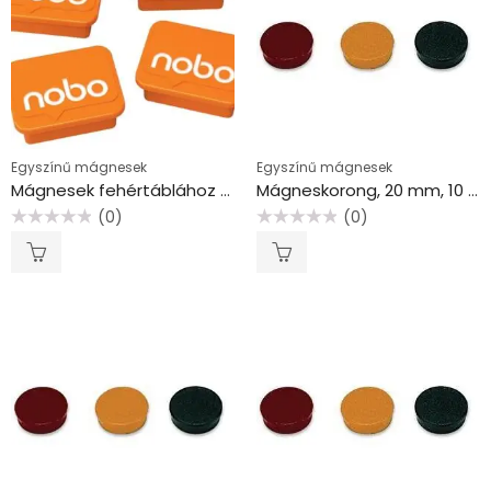
Egyszínű mágnesek
Egyszínű mágnesek
Mágnesek fehértáblához 4 db, NOBO narancs
Mágneskorong, 20 mm, 10 db, fekete
(0)
(0)
Értékelés:
Értékelés:
0
0
/
/
5
5