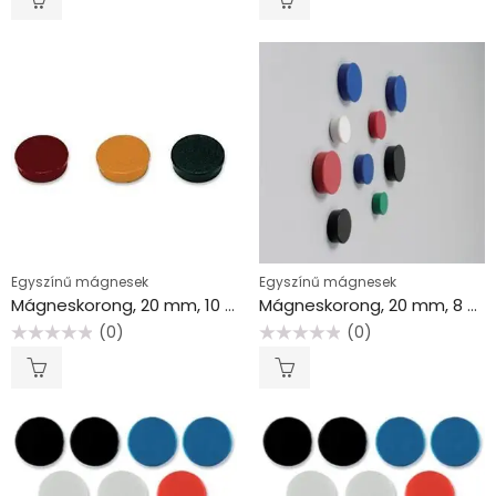
/
/
5
5
Egyszínű mágnesek
Egyszínű mágnesek
Mágneskorong, 20 mm, 10 db, zöld
Mágneskorong, 20 mm, 8 db, NOBO fekete
(0)
(0)
Értékelés:
Értékelés:
0
0
/
/
5
5