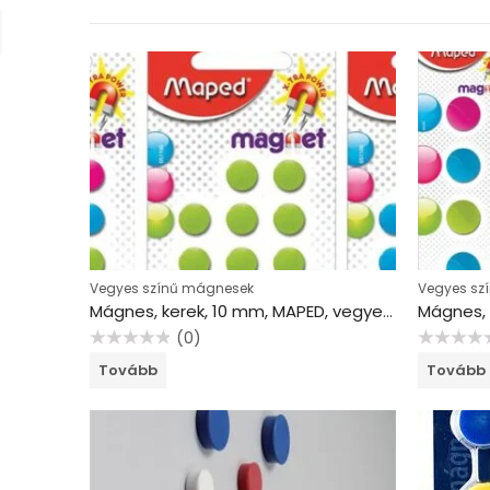
Vegyes színű mágnesek
Vegyes sz
Mágnes, kerek, 10 mm, MAPED, vegyes színek
(0)
Értékelés:
Értékelés:
Tovább
Tovább
0
0
/
/
5
5