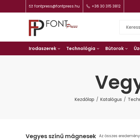
fontpress@fontpress.hu
+36 30 315 3812
Irodaszerek
Technológia
Bútorok
Üz
Vegy
Kezdőlap
Katalógus
Tech
Vegyes színű mágnesek
Az összes eredemény 