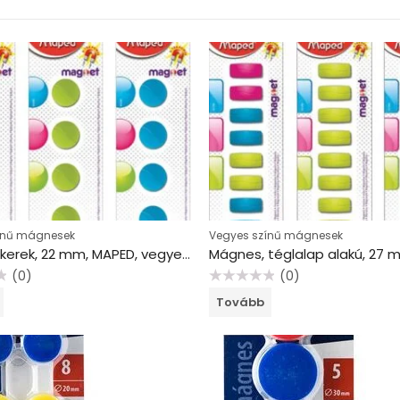
ínű mágnesek
Vegyes színű mágnesek
Mágnes, kerek, 22 mm, MAPED, vegyes színek
(0)
(0)
Értékelés:
Tovább
0
/
5