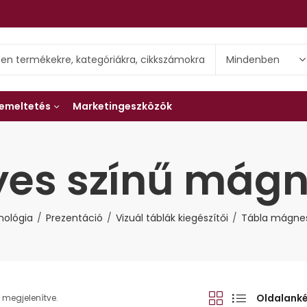
emeltetés
Marketingeszközök
es színű mág
nológia
Prezentáció
Vizuál táblák kiegészítői
Tábla mágne
Oldalank
megjelenítve.