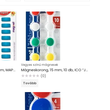
Vegyes színű mágnesek
Mágnes, téglalap alakú, 27 mm, MAPED, vegyes színek
Mágneskorong, 15 mm, 10 db, ICO “JY-15”, 5 szín
(0)
Értékelés:
Tovább
0
/
5