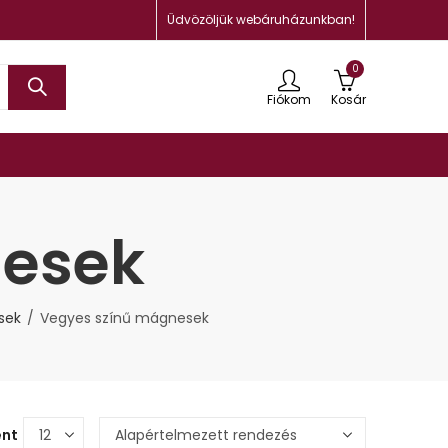
Üdvözöljük webáruházunkban!
0
Fiókom
Kosár
nesek
sek
Vegyes színű mágnesek
ént