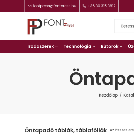
fontpress@fontpress.hu
+36 30 315 3812
Irodaszerek
Technológia
Bútorok
Üz
Öntapa
Kezdőlap
Kata
Öntapadó táblák, táblafóliák
Az összes er