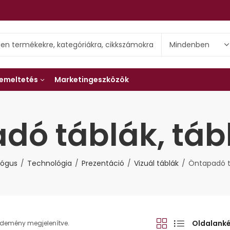
emeltetés
Marketingeszközök
dó táblák, tábl
lógus
Technológia
Prezentáció
Vizuál táblák
Öntapadó tá
Oldalank
edemény megjelenítve.