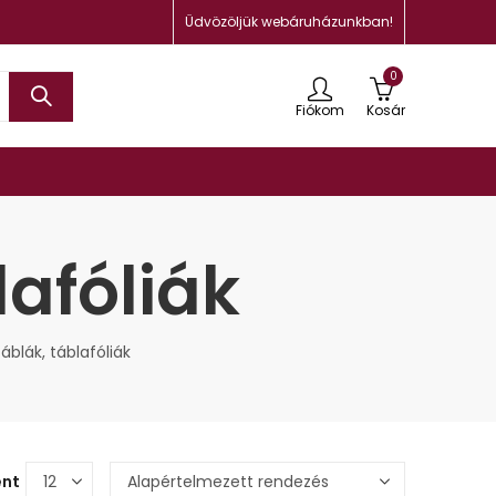
Üdvözöljük webáruházunkban!
0
Fiókom
Kosár
afóliák
blák, táblafóliák
ént