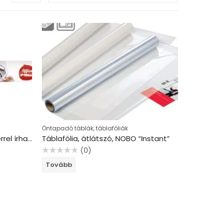
Öntapadó táblák, táblafóliák
Öntapadó tábla, táblamarkerrel írható, APLI, fehér
Táblafólia, átlátszó, NOBO “Instant”
(0)
Értékelés:
Tovább
0
/
5