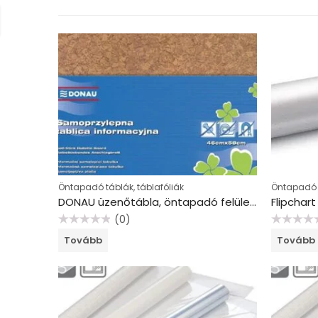
Öntapadó táblák, táblafóliák
Öntapadó t
DONAU üzenőtábla, öntapadó felület, 58×46 cm
Flipchart
(0)
Értékelés:
Értékelés:
Tovább
Tovább
0
0
/
/
5
5