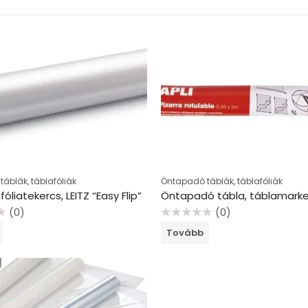
áblák, táblafóliák
Öntapadó táblák, táblafóliák
 fóliatekercs, LEITZ “Easy Flip”
(0)
(0)
Értékelés:
Tovább
0
/
5