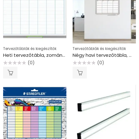
Tervezőtáblák és kiegészítők
Tervezőtáblák és kiegészítők
Heti tervezőtábla, zománcozott, 60×110 cm, NOBO “Performance Plus”
Négy havi tervezőtábla, mágneses, 90×60 cm, VICTORIA VISUAL
(0)
(0)
Értékelés:
Értékelés:
0
0
/
/
5
5