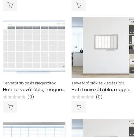
Értékelés:
Értékelés:
0
0
/
/
5
5
Tervezőtáblák és kiegészítők
Tervezőtáblák és kiegészítők
Heti tervezőtábla, mágneses, 45×60 cm
Heti tervezőtábla, mágneses, 90×60 cm, VICTORIA VISUAL
(0)
(0)
Értékelés:
Értékelés:
0
0
/
/
5
5