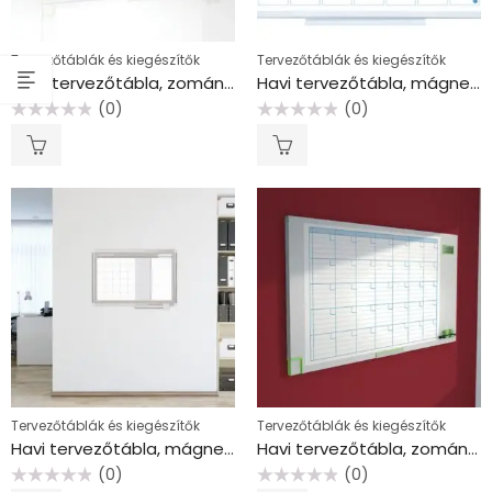
Tervezőtáblák és kiegészítők
Tervezőtáblák és kiegészítők
Éves tervezőtábla, zománcozott, 60×110 cm, NOBO “Performance Plus”
Havi tervezőtábla, mágneses, 45×60 cm
(0)
(0)
Értékelés:
Értékelés:
0
0
/
/
5
5
Tervezőtáblák és kiegészítők
Tervezőtáblák és kiegészítők
Havi tervezőtábla, mágneses, 90×60 cm, VICTORIA VISUAL
Havi tervezőtábla, zománcozott, 60×110 cm, NOBO “Performance Plus”
(0)
(0)