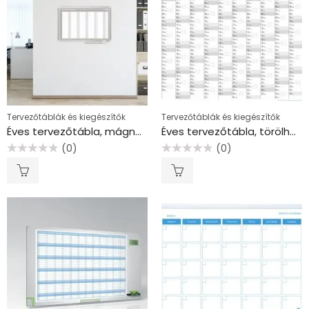
Tervezőtáblák és kiegészítők
Tervezőtáblák és kiegészítők
Éves tervezőtábla, mágneses, 90×60 cm, VICTORIA VISUAL
Éves tervezőtábla, törölhető, 84×60 cm, STAEDTLER “Lumocolor® 641 YP”, 2024
(0)
(0)
Értékelés:
Értékelés:
0
0
/
/
5
5