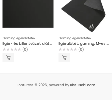
Gaming egéralátétek
Gaming egéralátétek
Egér- és billentyűzet alátét, puha borítás, gaming, TRUST “GXT758”
Egéralátét, gaming, M-es méret, TRUST “GXT752”
(0)
(0)
Értékelés:
Értékelés:
0
0
/
/
5
5
FontPress © 2026, powered by
KissCsabi.com