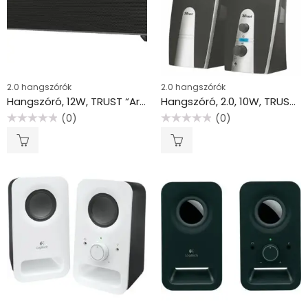
2.0 hangszórók
2.0 hangszórók
Hangszóró, 12W, TRUST “Arys Soundbar”
Hangszóró, 2.0, 10W, TRUST “MiLa”, fekete-szürke
(0)
(0)
Értékelés:
Értékelés:
0
0
/
/
5
5