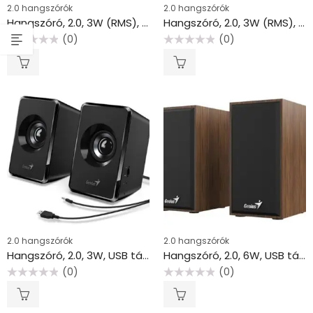
2.0 hangszórók
2.0 hangszórók
Hangszóró, 2.0, 3W (RMS), LOGITECH “Z150”, fehér
Hangszóró, 2.0, 3W (RMS), LOGITECH “Z150”, fekete
(0)
(0)
Értékelés:
Értékelés:
0
0
/
/
5
5
2.0 hangszórók
2.0 hangszórók
Hangszóró, 2.0, 3W, USB táp, GENIUS “SP-U125”, fekete
Hangszóró, 2.0, 6W, USB táp, fa burkolat, GENIUS “SP-HF180”, barna
(0)
(0)
Értékelés:
Értékelés:
0
0
/
/
5
5