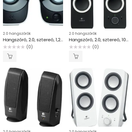
2.0 hangszórók
2.0 hangszórók
Hangszóró, 2.0, sztereó, 1,2W, USB táp, LOGITECH “Z120”
Hangszóró, 2.0, sztereó, 10,0W, LOGITECH “Z200”
(0)
(0)
Értékelés:
Értékelés:
0
0
/
/
5
5
2.0 hangszórók
2.0 hangszórók