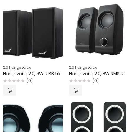
2.0 hangszórók
2.0 hangszórók
Hangszóró, 2.0, 6W, USB táp, GENIUS “SP-HF180”, fekete
Hangszóró, 2.0, 8W RMS, USB, TRUST “Remo”
(0)
(0)
Értékelés:
Értékelés:
0
0
/
/
5
5