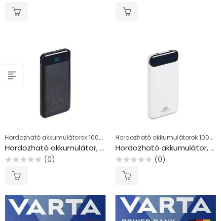
Értékelés:
Értékelés:
0
0
/
/
5
5
Hordozható akkumulátorok 10000-12000 mAh
Hordozható akkumulátorok 10000-12000 mAh
Hordozható akkumulátor, 10000mAh, QC/PD, 20W, RIVACASE “VA2540”, fekete
Hordozható akkumulátor, 10000mAh, RIVACASE “VA2240”, fehér
(0)
(0)
Értékelés:
Értékelés:
0
0
/
/
5
5