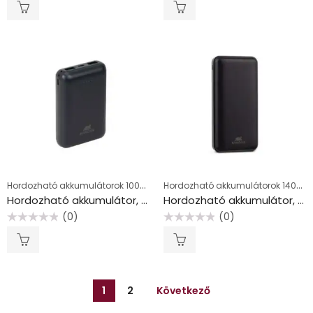
0
0
/
/
5
5
Hordozható akkumulátorok 10000-12000 mAh
Hordozható akkumulátorok 14000-20000 mAh
Hordozható akkumulátor, kompakt, USB-A/USB-C, 10000mAh, 10W, RIVACASE “VA2412”, fekete
Hordozható akkumulátor, microUSB + USB-C, 20000mAh, RIVACASE “VA2120”
(0)
(0)
Értékelés:
Értékelés:
0
0
/
/
5
5
1
2
Következő