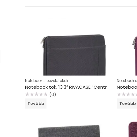
Notebook sleevek, tokok
Notebook s
Notebook tok, 13,3″ RIVACASE “Central 8203”, fekete
(0)
Értékelés:
Értékelés:
Tovább
Tovább
0
0
/
/
5
5