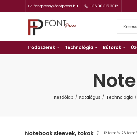
fontpress@fontpress.hu
+36 30 315 3812
Irodaszerek
Technológia
Bútorok
Üz
Note
Kezdőlap
Katalógus
Technológia
Notebook sleevek, tokok
(1 – 12 termék 26 term