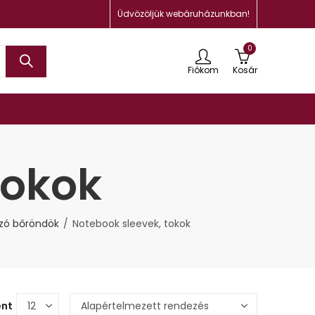
Üdvözöljük webáruházunkban!
0
Fiókom
Kosár
tokok
azó bőröndök
Notebook sleevek, tokok
ént