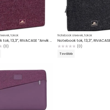
leevek, tokok
Notebook sleevek, tokok
Notebook tok, 13,3″, RIVACASE “Anvik 7913”, burgundi vörös
(0)
(0)
Értékelés:
Tovább
0
/
5