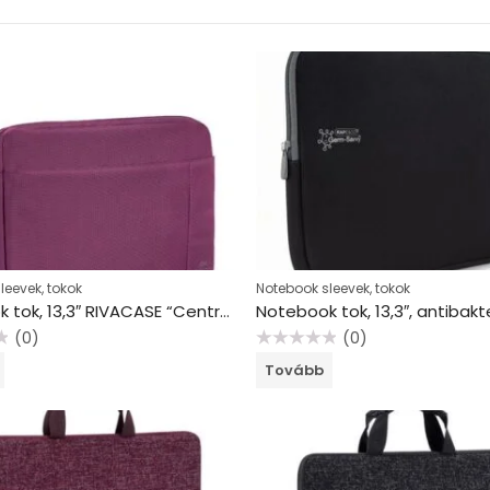
leevek, tokok
Notebook sleevek, tokok
Notebook tok, 13,3″ RIVACASE “Central 8203”, lila
(0)
(0)
Értékelés:
Tovább
0
/
5