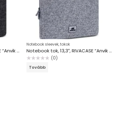
Notebook sleevek, tokok
Notebook tok, 13,3″, RIVACASE “Anvik 7913”, fekete
Notebook tok, 13,3″, RIVACASE “Anvik 7913”, világosszürke
(0)
Értékelés:
Tovább
0
/
5