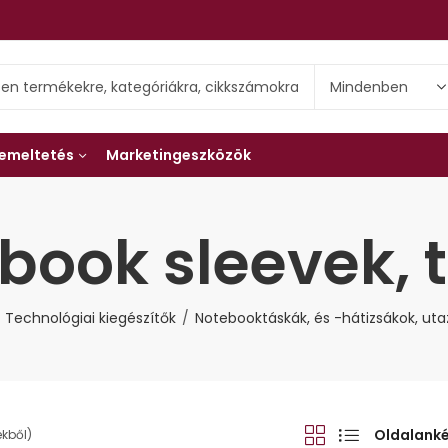
emeltetés
Marketingeszközök
book sleevek, 
Technológiai kiegészítők
Notebooktáskák, és -hátizsákok, ut
Oldalank
ékből)