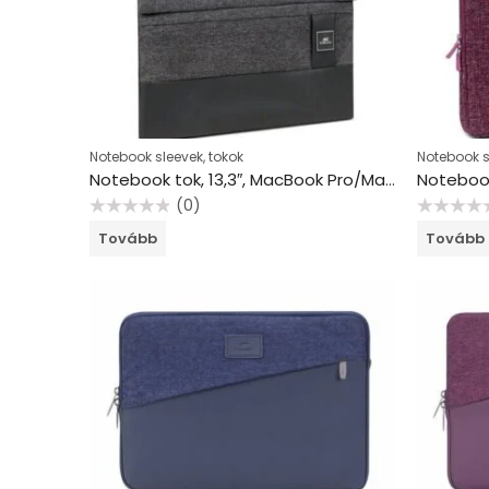
Notebook sleevek, tokok
Notebook s
Notebook tok, 13,3″, MacBook Pro/MacBook Air, RIVACASE “Lantau 8802”, szürke-fekete
(0)
Értékelés:
Értékelés:
Tovább
Tovább
0
0
/
/
5
5