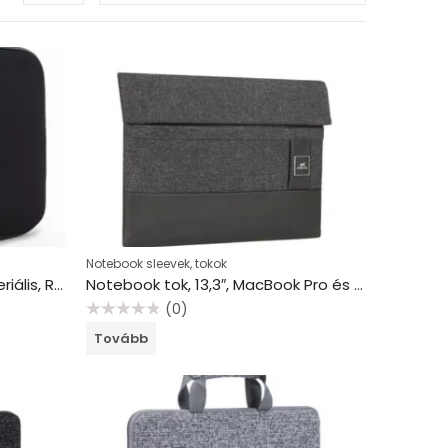
Notebook sleevek, tokok
Notebook tok, 13,3″, antibakteriális, RAPESCO, fekete
Notebook tok, 13,3″, MacBook Pro és Ultrabook, RIVACASE “Lantau 8803”, sötétszürke
(0)
Értékelés:
Tovább
0
/
5