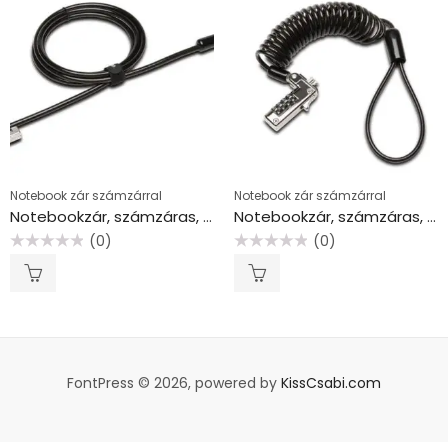
Notebook zár számzárral
Notebook zár számzárral
Notebookzár, számzáras, KENSINGTON “Slim NanoSaver”
Notebookzár, számzáras, kompakt, KENSINGTON “Slim NanoSaver”
(0)
(0)
Értékelés:
Értékelés:
0
0
/
/
5
5
FontPress © 2026, powered by
KissCsabi.com