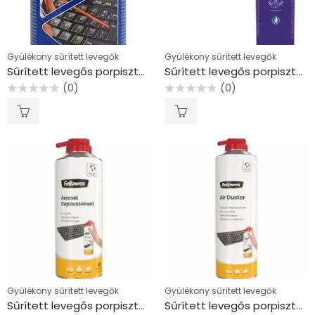
Gyúlékony sűrített levegők
Gyúlékony sűrített levegők
Sűrített levegős porpisztoly, gyúlékony, 400 ml, VICTORIA TECHNOLOGY
Sűrített levegős porpisztoly, gyúlékony, 750 ml, VICTORIA TECHNOLOGY
(0)
(0)
Értékelés:
Értékelés:
0
0
/
/
5
5
Gyúlékony sűrített levegők
Gyúlékony sűrített levegők
Sűrített levegős porpisztoly, HFC mentes, gyúlékony, 520 ml/350 ml, FELLOWES
Sűrített levegős porpisztoly, HFC mentes, gyúlékony, 650 ml/400 ml, FELLOWES