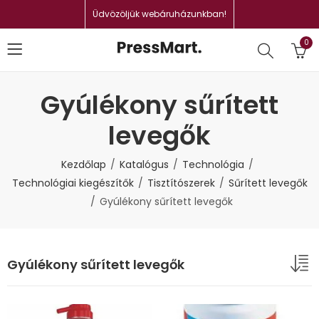
Üdvözöljük webáruházunkban!
0
Gyúlékony sűrített
levegők
Kezdőlap
Katalógus
Technológia
Technológiai kiegészítők
Tisztítószerek
Sűrített levegők
Gyúlékony sűrített levegők
Gyúlékony sűrített levegők