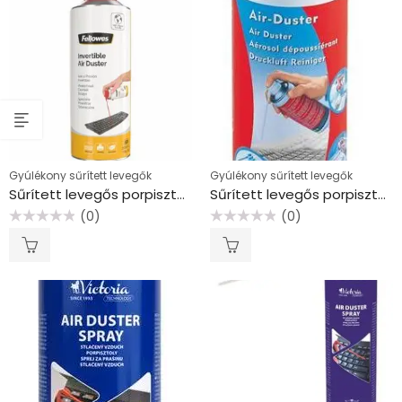
Gyúlékony sűrített levegők
Gyúlékony sűrített levegők
Sűrített levegős porpisztoly, forgatható, HFC mentes, gyúlékony, 520 ml/200 ml, FELLOWES
Sűrített levegős porpisztoly, gyúlékony, 400 ml, ESSELTE
(0)
(0)
Értékelés:
Értékelés:
0
0
/
/
5
5