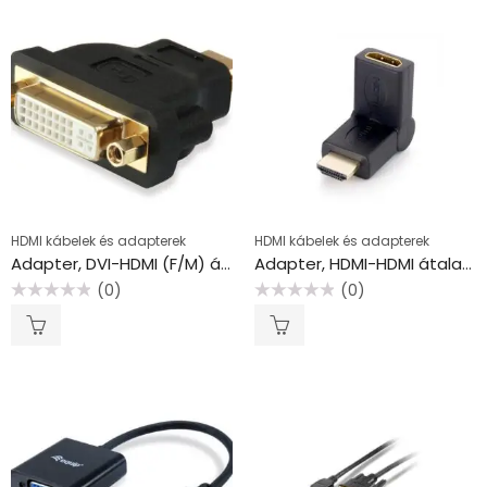
HDMI kábelek és adapterek
HDMI kábelek és adapterek
Adapter, DVI-HDMI (F/M) átalakító, EQUIP
Adapter, HDMI-HDMI átalakító, 90°-ban hajlítható, EQUIP
(0)
(0)
Értékelés:
Értékelés:
0
0
/
/
5
5