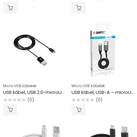
Értékelés:
Értékelés:
0
0
/
/
5
5
Micro USB kábelek
Micro USB kábelek
USB kábel, USB 2.0-microUSB, 1 m, CANYON “UM-1”, fekete
USB kábel, USB-A – microUSB, EMTEC “T700B”
(0)
(0)
Értékelés:
Értékelés:
0
0
/
/
5
5