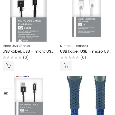
Micro USB kábelek
Micro USB kábelek
USB kábel, USB – micro USB, 0,3 m, VERBATIM, fekete
USB kábel, USB – micro USB, 1 m, VERBATIM, ezüst
(0)
(0)
Értékelés:
Értékelés:
0
0
/
/
5
5