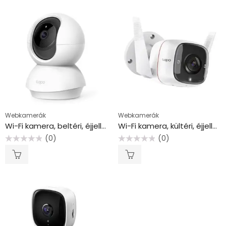
Webkamerák
Webkamerák
Wi-Fi kamera, beltéri, éjjellátó, TP-LINK “Tapo C210”
Wi-Fi kamera, kültéri, éjjellátó, TP-LINK “Tapo C310”
(0)
(0)
Értékelés:
Értékelés:
0
0
/
/
5
5