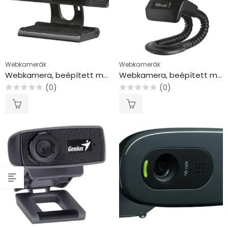
Webkamerák
Webkamerák
Webkamera, beépített mikrofonnal, full HD, TRUST “GXT1160 Vero”
Webkamera, beépített mikrofonnal, TRUST “Trino HD”
(0)
(0)
Értékelés:
Értékelés:
0
0
/
/
5
5