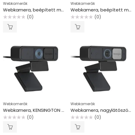
Webkamerák
Webkamerák
Webkamera, beépített mikrofonnal, USB, GENIUS, “FaceCam 1000X”
Webkamera, beépített mikrofonnal, USB, LOGITECH, “C270”
(0)
(0)
Értékelés:
Értékelés:
0
0
/
/
5
5
Webkamerák
Webkamerák
Webkamera, KENSINGTON “W2000”
Webkamera, nagylátószög, KENSINGTON “W2050 Pro”
(0)
(0)
Értékelés:
Értékelés:
0
0
/
/
5
5