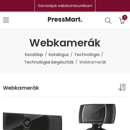
Üdvözöljük webáruházunkban!
0
Webkamerák
Kezdőlap
Katalógus
Technológia
Technológiai kiegészítők
Webkamerák
Webkamerák