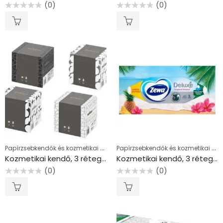
(0)
(0)
Értékelés:
Értékelés:
0
0
/
/
5
5
Papírzsebkendők és kozmetikai kendők
Papírzsebkendők és kozmetikai kendők
Kozmetikai kendő, 3 rétegű, 60 lapos, “Satino by Wepa”
Kozmetikai kendő, 3 rétegű, 90 db, ZEWA “Family” illatmentes
(0)
(0)
Értékelés:
Értékelés:
0
0
/
/
5
5