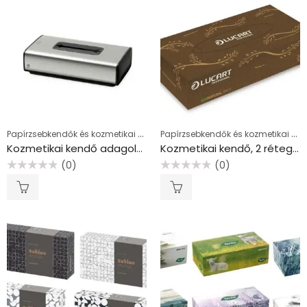
Papírzsebkendők és kozmetikai kendők
Papírzsebkendők és kozmetikai kendők
Kozmetikai kendő adagoló, F1 rendszer, Image Line, TORK, rozsdamentes
Kozmetikai kendő, 2 rétegű, 100 db, LUCART “EcoNatural”, barna
(0)
(0)
Értékelés:
Értékelés:
0
0
/
/
5
5