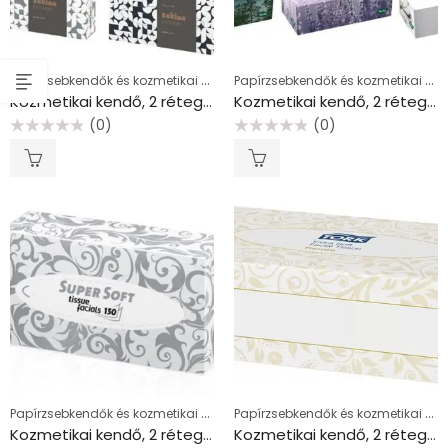
Papírzsebkendők és kozmetikai kendők
Papírzsebkendők és kozmetikai kendők
Kozmetikai kendő, 2 rétegű, 100 lapos, “Satino by Wepa”
Kozmetikai kendő, 2 rétegű, 120 lapos, TENTO “Family Box”
(0)
(0)
Értékelés:
Értékelés:
0
0
/
/
5
5
Papírzsebkendők és kozmetikai kendők
Papírzsebkendők és kozmetikai kendők
Kozmetikai kendő, 2 rétegű, 150 lapos, “Satino by Wepa”
Kozmetikai kendő, 2 rétegű, F1 rendszer, TORK “Extra Soft”, fehér