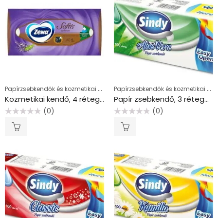
Papírzsebkendők és kozmetikai kendők
Papírzsebkendők és kozmetikai kendők
Kozmetikai kendő, 4 rétegű, 80 db, ZEWA “Softis” levendula
Papír zsebkendő, 3 rétegű, 100 db, “Sindy”, aloe vera
(0)
(0)
Értékelés:
Értékelés:
0
0
/
/
5
5