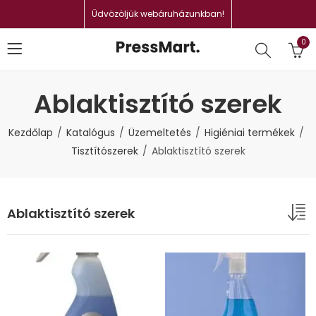
Üdvözöljük webáruházunkban!
0
Ablaktisztító szerek
Kezdőlap
Katalógus
Üzemeltetés
Higiéniai termékek
Tisztítószerek
Ablaktisztító szerek
Ablaktisztító szerek