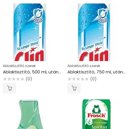
Ablaktisztító szerek
Ablaktisztító szerek
Ablaktisztító, 500 ml, utántöltő, CLIN
Ablaktisztító, 750 ml, utántöltő, CLIN
(0)
(0)
Értékelés:
Értékelés:
0
0
/
/
5
5