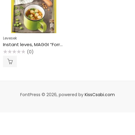
Levesek
Instant leves, MAGGI “Forró bögre”, grízgombóc.
(0)
Értékelés:
0
/
5
FontPress © 2026, powered by
KissCsabi.com