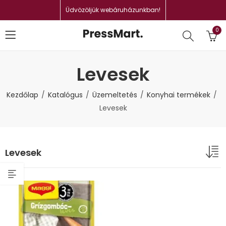
Üdvözöljük webáruházunkban!
0
Levesek
Kezdőlap
Katalógus
Üzemeltetés
Konyhai termékek
Levesek
Levesek