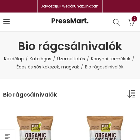
Üdvözöljük webáruházunkban!
0
Bio rágcsálnivalók
Kezdőlap
Katalógus
Üzemeltetés
Konyhai termékek
Édes és sós kekszek, magvak
Bio rágcsálnivalók
Bio rágcsálnivalók