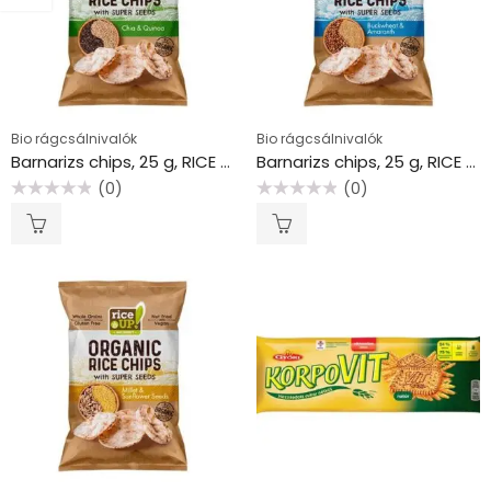
Bio rágcsálnivalók
Bio rágcsálnivalók
Barnarizs chips, 25 g, RICE UP “Bio”, chia maggal és quinoával
Barnarizs chips, 25 g, RICE UP “Bio”, hajdinával és amaránttal
(0)
(0)
Értékelés:
Értékelés:
0
0
/
/
5
5