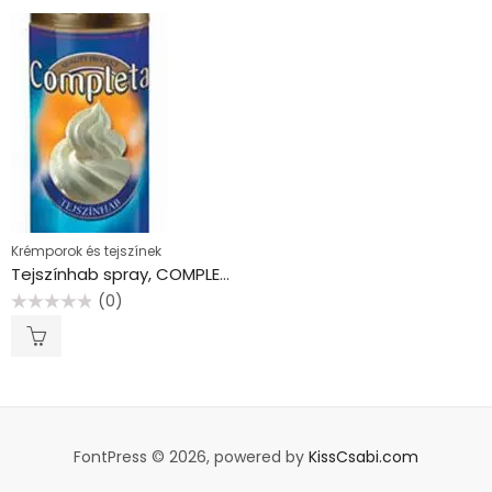
Krémporok és tejszínek
Tejszínhab spray, COMPLETA
(0)
Értékelés:
0
/
5
FontPress © 2026, powered by
KissCsabi.com