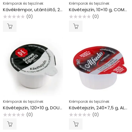
Krémporok és tejszínek
Krémporok és tejszínek
Kávékrémpor, utántöltő, 200 g, COMPLETA “Light”
Kávétejszín, 10×10 g, COMPLETA
(0)
(0)
Értékelés:
Értékelés:
0
0
/
/
5
5
Krémporok és tejszínek
Krémporok és tejszínek
Kávétejszín, 120×10 g, DOUWE EGBERTS
Kávétejszín, 240×7,5 g, ALFREDO
(0)
(0)
Értékelés:
Értékelés:
0
0
/
/
5
5