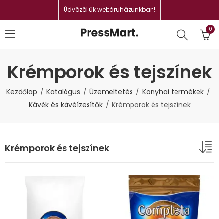
Üdvözöljük webáruházunkban!
0
Krémporok és tejszínek
Kezdőlap
Katalógus
Üzemeltetés
Konyhai termékek
Kávék és kávéízesítők
Krémporok és tejszínek
Krémporok és tejszínek