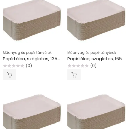
Műanyag és papír tányérok
Műanyag és papír tányérok
Papírtálca, szögletes, 135×200 mm, VICTORIA FACILITY
Papírtálca, szögletes, 165×235 mm, VICTORIA FACILITY
(0)
(0)
Értékelés:
Értékelés:
0
0
/
/
5
5