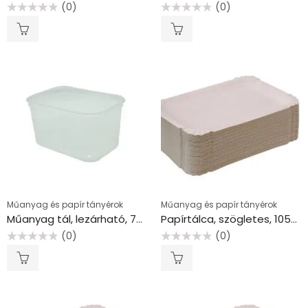
(0)
(0)
Értékelés:
Értékelés:
0
0
/
/
5
5
Műanyag és papír tányérok
Műanyag és papír tányérok
Műanyag tál, lezárható, 750 ml, 50 db “Svéd”
Papírtálca, szögletes, 105×165 mm, VICTORIA FACILITY
(0)
(0)
Értékelés:
Értékelés:
0
0
/
/
5
5