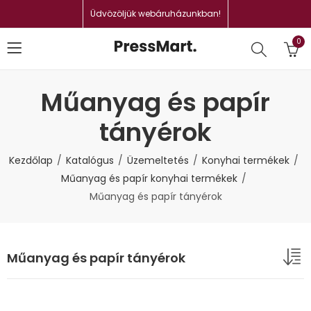
Üdvözöljük webáruházunkban!
0
Műanyag és papír
tányérok
Kezdőlap
Katalógus
Üzemeltetés
Konyhai termékek
Műanyag és papír konyhai termékek
Műanyag és papír tányérok
Műanyag és papír tányérok