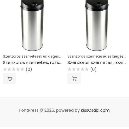
Szenzoros szemetesek és kiegészítők
Szenzoros szemetesek és kiegészítők
Szenzoros szemetes, rozsdamentes acél, kör alakú, 30 l, ezüst-fekete
Szenzoros szemetes, rozsdamentes acél, kör alakú, 50 l, ezüst-fekete
(0)
(0)
Értékelés:
Értékelés:
0
0
/
/
5
5
FontPress © 2026, powered by
KissCsabi.com