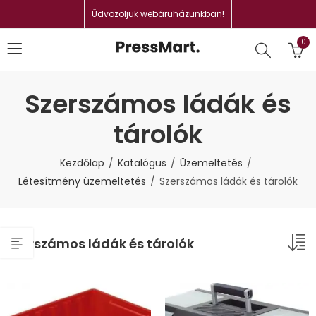
Üdvözöljük webáruházunkban!
0
Szerszámos ládák és
tárolók
Kezdőlap
Katalógus
Üzemeltetés
Létesítmény üzemeltetés
Szerszámos ládák és tárolók
Szerszámos ládák és tárolók