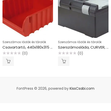
Szerszámos ládák és tárolók
Szerszámos ládák és tárolók
Csavartartó, 440x180x315 mm, CURVER, bordó
Szerszámosláda, CURVER, “Prémium 26 XL”
(0)
(0)
Értékelés:
Értékelés:
0
0
/
/
5
5
FontPress © 2026, powered by
KissCsabi.com